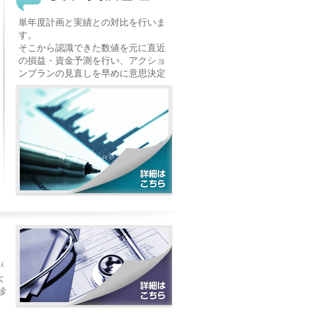
単年度計画と実績との対比を行いま
す。
そこから認識できた数値を元に直近
の損益・資金予測を行い、アクショ
ンプランの見直しを早めに意思決定
できます。
が
大
診