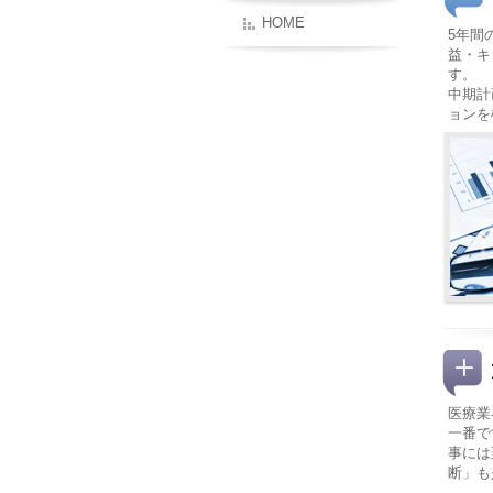
HOME
5年間
益・キ
す。
中期計
ョンを
医療業
一番で
事には
断」も