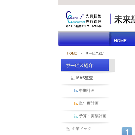
HOME
HOME
HOME
HOME
> サービス紹介
MAS監査
中期計画
単年度計画
予算・実績計画
企業ドック